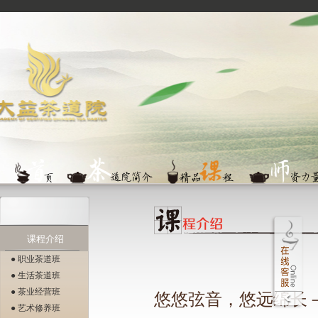
课程介绍
● 职业茶道班
● 生活茶道班
● 茶业经营班
悠悠弦音，悠远绵长
● 艺术修养班