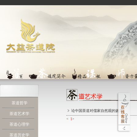
茶道哲学
论中国茶道对儒家自然观的扬弃
茶道艺术学
<
1
>
茶道心理学
茶道历史学