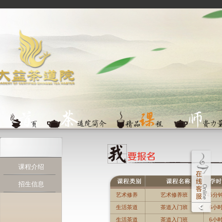
课程介绍
招生信息
艺术修养
艺术修养班
45分钟
节，计
生活茶道
茶道入门班
6小
节
生活茶道
茶道入门班
6小