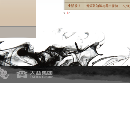
生活茶道
普洱茶知识与养生保健
2小
<
1
>