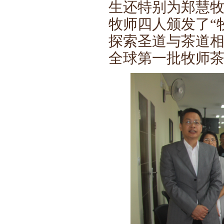
生还特别为郑慧
牧师四人颁发了“
探索圣道与茶道
全球第一批牧师